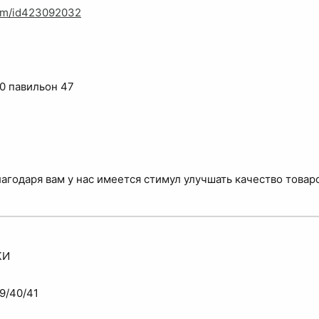
com/id423092032
0 павильон 47
агодаря вам у нас имеется стимул улучшать качество товар
КИ
9/40/41