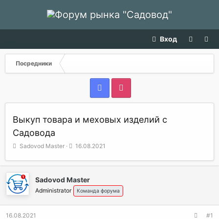
Вход
Посредники
Выкуп товара и меховых изделий с
Садовода
А
Д
Sadovod Master
16.08.2021
в
а
т
т
о
а
Sadovod Master
р
н
т
а
Administrator
Команда форума
е
ч
м
а
16.08.2021
#1
ы
л