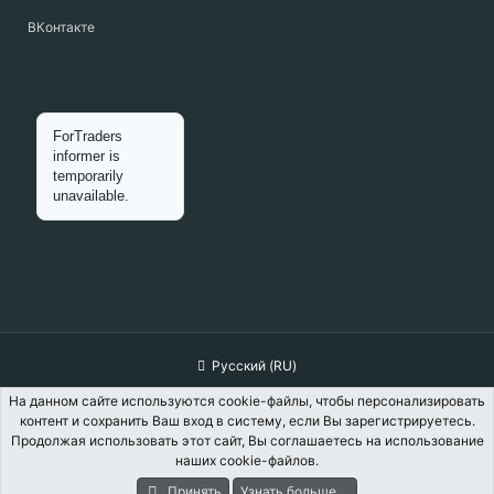
ВКонтакте
Русский (RU)
Обратная связь
Условия и правила
На данном сайте используются cookie-файлы, чтобы персонализировать
контент и сохранить Ваш вход в систему, если Вы зарегистрируетесь.
Политика конфиденциальности
Помощь
Главная
R
Продолжая использовать этот сайт, Вы соглашаетесь на использование
S
наших cookie-файлов.
S
Принять
Узнать больше....