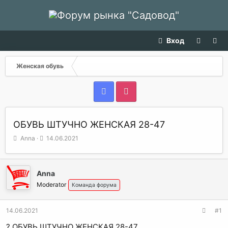
Вход
Женская обувь
ОБУВЬ ШТУЧНО ЖЕНСКАЯ 28-47
А
Д
Anna
14.06.2021
в
а
т
т
о
а
Anna
р
н
т
а
Moderator
Команда форума
е
ч
м
а
14.06.2021
#1
ы
л
а
? ОБУВЬ ШТУЧНО ЖЕНСКАЯ 28-47