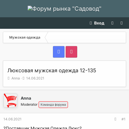
Вход
Мужская одежда
Люксовая мужская одежда 12-135
А
Д
Anna
14.06.2021
в
а
т
т
о
а
Anna
р
н
т
а
Moderator
Команда форума
е
ч
м
а
14.06.2021
#1
ы
л
а
?Поставщик Мужская Одежда Люкс?