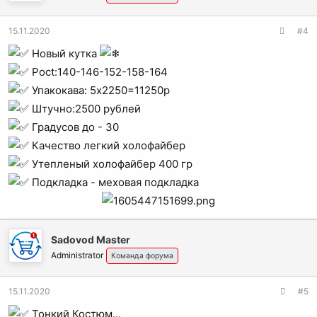
15.11.2020
#4
Новый кутка
Poct:140-146-152-158-164
Упакокава: 5х2250=11250р
Штучно:2500 рублей
Градусов до - 30
Качество легкий холофайбер
Утепленый холофайбер 400 гр
Подкладка - меховая подкладка
Sadovod Master
Administrator
Команда форума
15.11.2020
#5
Тонкий Костюм...