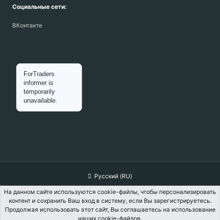
Социальные сети:
ВКонтакте
Русский (RU)
Обратная связь
Условия и правила
На данном сайте используются cookie-файлы, чтобы персонализировать
контент и сохранить Ваш вход в систему, если Вы зарегистрируетесь.
Политика конфиденциальности
Помощь
Главная
R
Продолжая использовать этот сайт, Вы соглашаетесь на использование
S
наших cookie-файлов.
S