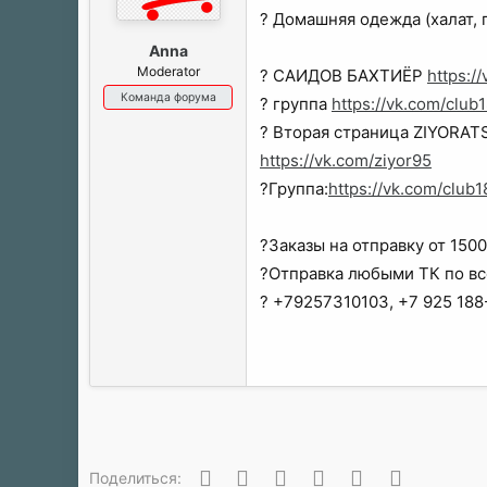
ы
л
? Домашняя одежда (халат, 
а
Anna
Moderator
? САИДОВ БАХТИЁР
https:/
Команда форума
? группа
https://vk.com/clu
? Вторая страница ZIYORAT
https://vk.com/ziyor95
?Группа:
https://vk.com/clu
?Заказы на отправку от 1500
?Отправка любыми ТК по в
? +79257310103, +7 925 18
Вконтакте
Одноклассники
Facebook
Twitter
WhatsApp
Электронн
Поделиться: