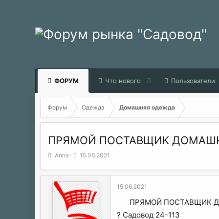
ФОРУМ
Что нового
Пользователи
Форум
Одежда
Домашняя одежда
ПРЯМОЙ ПОСТАВЩИК ДОМАШН
А
Д
Anna
15.06.2021
в
а
т
т
о
а
15.06.2021
р
н
т
а
ПРЯМОЙ ПОСТАВЩИК 
е
ч
? Садовод 24-113
м
а