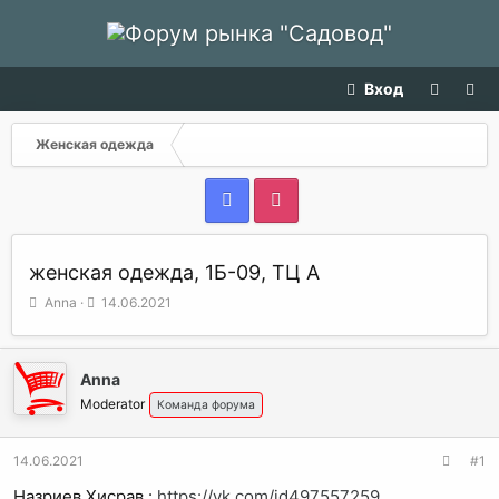
Вход
Женская одежда
женская одежда, 1Б-09, ТЦ А
А
Д
Anna
14.06.2021
в
а
т
т
о
а
Anna
р
н
т
а
Moderator
Команда форума
е
ч
м
а
14.06.2021
#1
ы
л
а
Назриев Хисрав :
https://vk.com/id497557259