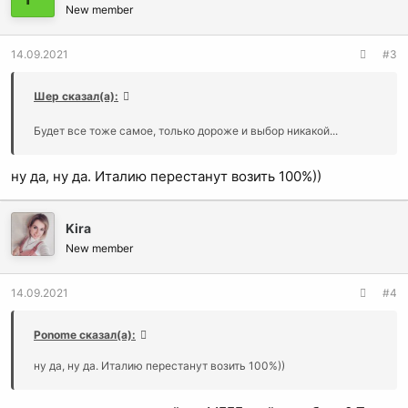
New member
14.09.2021
#3
Шер сказал(а):
Будет все тоже самое, только дороже и выбор никакой...
ну да, ну да. Италию перестанут возить 100%))
Kira
New member
14.09.2021
#4
Ponome сказал(а):
ну да, ну да. Италию перестанут возить 100%))