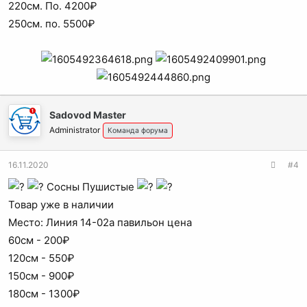
220см. По. 4200₽
250см. по. 5500₽
Sadovod Master
Administrator
Команда форума
16.11.2020
#4
Сосны Пушистые
Товар уже в наличии
Место: Линия 14-02а павильон цена
60см - 200₽
120см - 550₽
150см - 900₽
180см - 1300₽