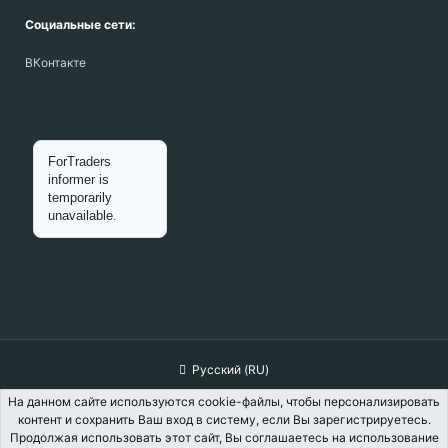
Социальные сети:
ВКонтакте
Русский (RU)
Обратная связь
Условия и правила
На данном сайте используются cookie-файлы, чтобы персонализировать
контент и сохранить Ваш вход в систему, если Вы зарегистрируетесь.
Политика конфиденциальности
Помощь
Главная
R
Продолжая использовать этот сайт, Вы соглашаетесь на использование
S