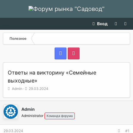
Вход
Полезное
Ответы на викторину «Семейные
выходные»
А
Д
Admin
29.03.2024
в
а
т
т
о
а
Admin
р
н
т
а
Administrator
Команда форума
е
ч
м
а
29.03.2024
#1
ы
л