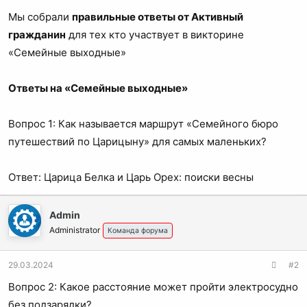
а
Мы собрали
правильные ответы от Активный
гражданин
для тех кто участвует в викторине
«Семейные выходные»
Ответы на «Семейные выходные»
Вопрос 1: Как называется маршрут «Семейного бюро
путешествий по Царицыну» для самых маленьких?
Ответ: Царица Белка и Царь Орех: поиски весны
Admin
Administrator
Команда форума
29.03.2024
#2
Вопрос 2: Какое расстояние может пройти электросудно
без подзарядки?