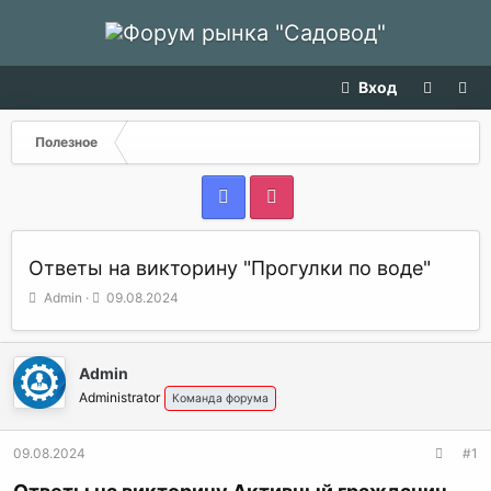
Вход
Полезное
Ответы на викторину "Прогулки по воде"
А
Д
Admin
09.08.2024
в
а
т
т
о
а
Admin
р
н
т
а
Administrator
Команда форума
е
ч
м
а
09.08.2024
#1
ы
л
а