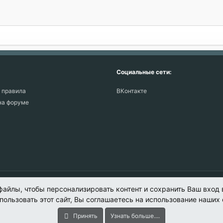
ая почта
Социальные сети:
 правила
ВКонтакте
на форуме
Обратная связь
Условия и правила
файлы, чтобы персонализировать контент и сохранить Ваш вход 
ользовать этот сайт, Вы соглашаетесь на использование наших 
Принять
Узнать больше....