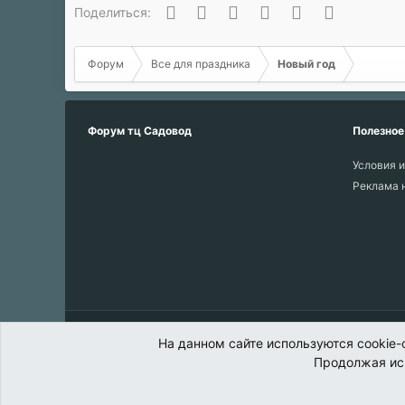
Вконтакте
Одноклассники
Facebook
Twitter
WhatsApp
Электронн
Поделиться:
Форум
Все для праздника
Новый год
Форум тц Садовод
Полезное
Условия и
Реклама 
Русский (RU)
На данном сайте используются cookie-
Продолжая исп