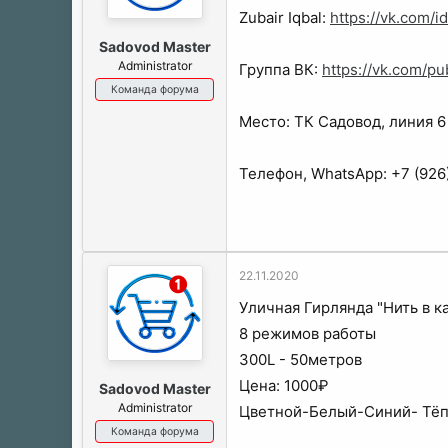
ы
л
Zubair Iqbal:
https://vk.com/
а
Sadovod Master
Administrator
Группа ВК:
https://vk.com/p
Команда форума
Место: ТК Садовод, линия 6
Телефон, WhatsApp: +7 (926
22.11.2020
Уличная Гирлянда "Нить в к
8 режимов работы
300L - 50метров
Цена: 1000₽
Sadovod Master
Administrator
Цветной-Белый-Синий- Тёп
Команда форума