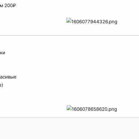
ом 200₽
ки
расивые
е)