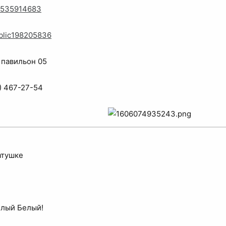
id535914683
ublic198205836
 павильон 05
) 467-27-54
атушке
лый Белый!