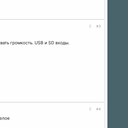
#3
вать громкость. USB и SD входы.
#4
белое