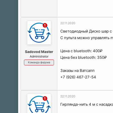
22.11.2020
Светодиодный Диско шар с 
С пульта можно управлять m
Цена с bluetooth: 400₽
Sadovod Master
Administrator
Цена без bluetooth: 350₽
Команда форума
Заказы на Ватсапп
+7 (926) 467-27-54
22.11.2020
Гирлянда-нить 4 м с насадк