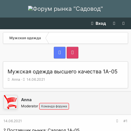
Вход
Мужская одежда
Мужская одежда высшего качества 1А-05
А
Д
Anna
14.06.2021
в
а
т
т
о
а
Anna
р
н
т
а
Moderator
Команда форума
е
ч
м
а
14.06.2021
#1
ы
л
а
? Поставщик рынка: Садовод 1А-05