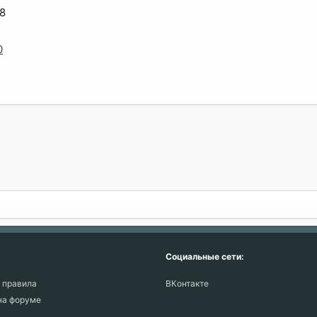
8
0
ая почта
Социальные сети:
 правила
ВКонтакте
на форуме