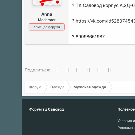
ы
л
? ТК Садовод корпус A,2Д-6
а
Anna
Moderator
?
https://vk.com/id52837454
Команда форума
? 89998661987
Вконтакте
Одноклассники
Facebook
Twitter
WhatsApp
Электронн
Поделиться:
Форум
Одежда
Мужская одежда
Форум тц Садовод
Полезное
Условия и
Реклама 