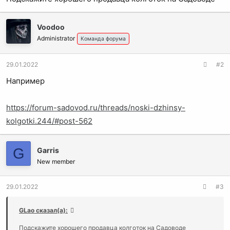
Voodoo
Administrator
Команда форума
29.01.2022
#2
Например
https://forum-sadovod.ru/threads/noski-dzhinsy-
kolgotki.244/#post-562
G
Garris
New member
29.01.2022
#3
GLao сказал(а):
Подскажите хорошего продавца колготок на Садоводе